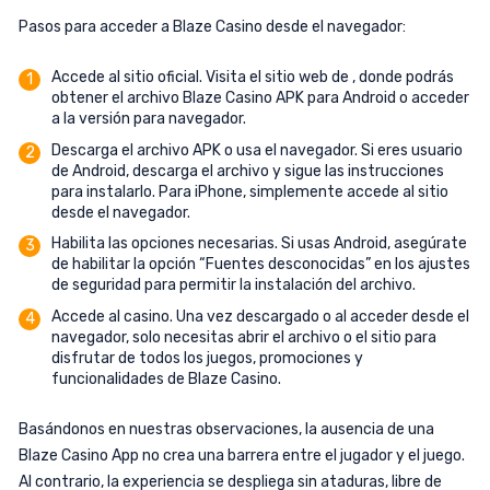
Pasos para acceder a Blaze Casino desde el navegador:
Accede al sitio oficial. Visita el sitio web de , donde podrás
obtener el archivo Blaze Casino APK para Android o acceder
a la versión para navegador.
Descarga el archivo APK o usa el navegador. Si eres usuario
de Android, descarga el archivo y sigue las instrucciones
para instalarlo. Para iPhone, simplemente accede al sitio
desde el navegador.
Habilita las opciones necesarias. Si usas Android, asegúrate
de habilitar la opción “Fuentes desconocidas” en los ajustes
de seguridad para permitir la instalación del archivo.
Accede al casino. Una vez descargado o al acceder desde el
navegador, solo necesitas abrir el archivo o el sitio para
disfrutar de todos los juegos, promociones y
funcionalidades de Blaze Casino.
Basándonos en nuestras observaciones, la ausencia de una
Blaze Casino App no crea una barrera entre el jugador y el juego.
Al contrario, la experiencia se despliega sin ataduras, libre de