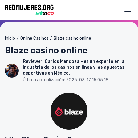
messages.pagingation_prev
mess
Togg
 cliente
Blaze Casino App: Jugar sin límites, siempre a tu alcance
Inicio
Online Casinos
Blaze casino online
Blaze casino online
Reviewer:
Carlos Mendoza
– es un experto en la
industria de los casinos en línea y las apuestas
deportivas en México.
Última actualización: 2025-03-17 15:05:18