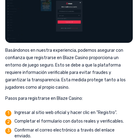
Basándonos en nuestra experiencia, podemos asegurar con
confianza que registrarse en Blaze Casino proporciona un
entorno de juego seguro. Esto se debe a que la plataforma
requiere información verificable para evitar fraudes y
garantizar la transparencia. Esta medida protege tanto a los
jugadores como al propio casino.
Pasos para registrarse en Blaze Casino:
Ingresar al sitio web oficial y hacer clic en "Registro".
Completar el formulario con datos reales y verificables.
Confirmar el correo electrónico a través del enlace
enviado.