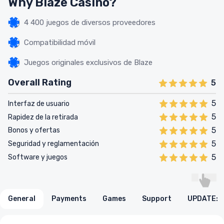
Why Blaze Casino?
4 400 juegos de diversos proveedores
Compatibilidad móvil
Juegos originales exclusivos de Blaze
Overall Rating
5
5
Interfaz de usuario
5
Rapidez de la retirada
5
Bonos y ofertas
5
Seguridad y reglamentación
5
Software y juegos
General
Payments
Games
Support
UPDATE: