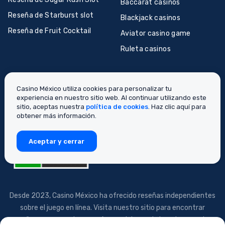
Baccarat casinos
Reseña de Starburst slot
Blackjack casinos
Reseña de Fruit Cocktail
Aviator casino game
Ruleta casinos
Casino México utiliza cookies para personalizar tu
experiencia en nuestro sitio web. Al continuar utilizando este
sitio, aceptas nuestra
política de cookies
. Haz clic aquí para
obtener más información.
Sitemap
Aceptar y cerrar
Desde 2023, Casino México ha ofrecido reseñas independientes
sobre el juego en línea. Visita nuestro sitio para encontrar
reseñas, comparaciones, guías y opiniones de jugadores reales.