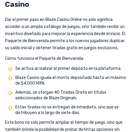
Casino
Dar el primer paso en Blaze Casino Online no solo significa
acceder a un amplio catálogo de juegos, sino también recibir un
incentivo diseñado para mejorar la experiencia desde el inicio. El
Paquete de Bienvenida permite a los nuevos jugadores duplicar
su saldo inicial y obtener tiradas gratis en juegos exclusivos.
Cómo funciona el Paquete de Bienvenida:
Se activa al realizar el primer depósito en la plataforma.
Blaze Casino iguala el monto depositado hasta un máximo
de $4,000 MXN.
Además, se otorgan 40 Tiradas Gratis en títulos
seleccionados de Blaze Originals.
Estas tiradas no se entregan de inmediato, sino que se
distribuyen a lo largo de siete días.
Este bono no solo permite ampliar el tiempo de juego, sino que
también brinda la posibilidad de probar distintas opciones sin