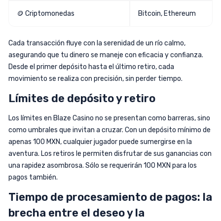
🪙 Criptomonedas
Bitcoin, Ethereum
Cada transacción fluye con la serenidad de un río calmo,
asegurando que tu dinero se maneje con eficacia y confianza.
Desde el primer depósito hasta el último retiro, cada
movimiento se realiza con precisión, sin perder tiempo.
Límites de depósito y retiro
Los límites en Blaze Casino no se presentan como barreras, sino
como umbrales que invitan a cruzar. Con un depósito mínimo de
apenas 100 MXN, cualquier jugador puede sumergirse en la
aventura. Los retiros le permiten disfrutar de sus ganancias con
una rapidez asombrosa. Sólo se requerirán 100 MXN para los
pagos también.
Tiempo de procesamiento de pagos: la
brecha entre el deseo y la