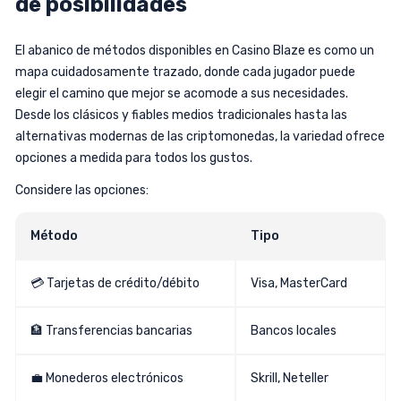
de posibilidades
El abanico de métodos disponibles en Casino Blaze es como un
mapa cuidadosamente trazado, donde cada jugador puede
elegir el camino que mejor se acomode a sus necesidades.
Desde los clásicos y fiables medios tradicionales hasta las
alternativas modernas de las criptomonedas, la variedad ofrece
opciones a medida para todos los gustos.
Considere las opciones:
Método
Tipo
💳 Tarjetas de crédito/débito
Visa, MasterCard
🏦 Transferencias bancarias
Bancos locales
💼 Monederos electrónicos
Skrill, Neteller