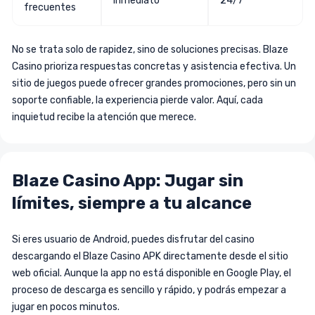
Inmediato
24/7
frecuentes
No se trata solo de rapidez, sino de soluciones precisas. Blaze
Casino prioriza respuestas concretas y asistencia efectiva. Un
sitio de juegos puede ofrecer grandes promociones, pero sin un
soporte confiable, la experiencia pierde valor. Aquí, cada
inquietud recibe la atención que merece.
Blaze Casino App: Jugar sin
límites, siempre a tu alcance
Si eres usuario de Android, puedes disfrutar del casino
descargando el Blaze Casino APK directamente desde el sitio
web oficial. Aunque la app no está disponible en Google Play, el
proceso de descarga es sencillo y rápido, y podrás empezar a
jugar en pocos minutos.