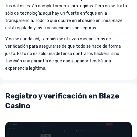
tus datos están completamente protegidos. Pero no se trata
sólo de tecnología: aquí hay un fuerte enfoque en la
transparencia. Todo lo que ocurre en el casino en línea Blaze
está regulado y las transacciones son seguras.
Y no se queda ahí, también se utilizan mecanismos de
verificación para asegurarse de que todo se hace de forma
justa. Esto no es sólo una defensa contra los hackers, sino
también una garantía de que cada jugador tendrá una
experiencia legítima.
Registro y verificación en Blaze
Casino