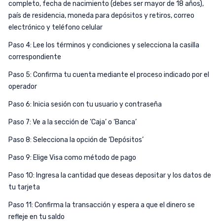
completo, fecha de nacimiento (debes ser mayor de 18 años),
país de residencia, moneda para depósitos y retiros, correo
electrónico y teléfono celular
Paso 4: Lee los términos y condiciones y selecciona la casilla
correspondiente
Paso 5: Confirma tu cuenta mediante el proceso indicado por el
operador
Paso 6: Inicia sesión con tu usuario y contraseña
Paso 7: Ve a la sección de ‘Caja’ o ‘Banca’
Paso 8: Selecciona la opción de ‘Depósitos’
Paso 9: Elige Visa como método de pago
Paso 10: Ingresa la cantidad que deseas depositar y los datos de
tu tarjeta
Paso 11: Confirma la transacción y espera a que el dinero se
refleje en tu saldo