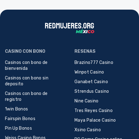
CASINO CON BONO
RESENAS
Сasinos con bono de
Brazino777 Casino
bienvenida
Winpot Casino
Сasinos con bono sin
Ganabet Casino
deposito
Strendus Casino
Casinos con bono de
registro
Nine Casino
1win Bonos
Tres Reyes Casino
Fairspin Bonos
Maya Palace Casino
Pin Up Bonos
Xsino Casino
Weiss Casino Bonos