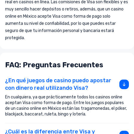
real en casinos en línea. Las comisiones de Visa son flexibles y es
muy sencillo hacer depósitos o retiros, además, que un casino
online en México acepte Visa como forma de pago solo
aumenta su nivel de confiabilidad, por lo que puedes estar
seguro de que tu información personal y bancaria estará
protegida.
FAQ: Preguntas Frecuentes
¿En qué juegos de casino puedo apostar
con dinero real utilizando Visa?
En cualquiera, ya que prácticamente todos los casinos online
aceptan Visa como forma de pago. Entre los juegos populares
de un casino online en México están las tragamonedas, el póker,
blackjack, baccarat, ruleta, bingo y lotería.
¿Cuál es la diferencia entre Visa y