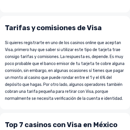
Tarifas y comisiones de Visa
Si quieres registrarte en uno de los casinos online que aceptan
Visa, primero hay que saber si utilizar este tipo de tarjeta trae
consigo tarifas y comisiones. La respuesta es, depende. Es muy
poco probable que el banco emisor de tu tarjeta te cobre alguna
comisión, sin embargo, en algunas ocasiones sí tienes que pagar
un monto al casino que puede rondar entre el 1 y el 6% del
depósito que hagas. Por otro lado, algunos operadores también
cobran una tarifa pequeña para retirar con Visa, porque
normalmente se necesita verificación de la cuenta e identidad.
Top 7 casinos con Visa en México