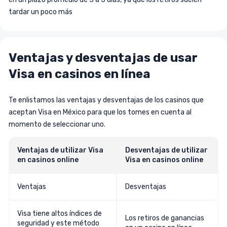
tardar un poco más
Ventajas y desventajas de usar
Visa en casinos en línea
Te enlistamos las ventajas y desventajas de los casinos que
aceptan Visa en México para que los tomes en cuenta al
momento de seleccionar uno.
Ventajas de utilizar Visa
Desventajas de utilizar
en casinos online
Visa en casinos online
Ventajas
Desventajas
Visa tiene altos índices de
Los retiros de ganancias
seguridad y este método