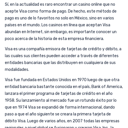
Sí, en la actualidad es raro encontrar un casino online que no
acepte Visa como forma de pago. De hecho, este método de
pago es uno de lo favoritos no solo en México, sino en varios
países en el mundo. Los casinos en línea que aceptan Visa
abundan en Internet, sin embargo, es importante conocer un
poco acerca de la historia de esta empresa financiera.
Visa es una compañía emisora de tarjetas de crédito y débito, a
las cuales sus clientes pueden acceder a través de diferentes
entidades bancarias que las distribuyen en cualquiera de sus
modalidades.
Visa fue fundada en Estados Unidos en 1970 luego de que otra
entidad bancaria bastante conocida en el país, Bank of America,
lanzara el primer programa de tarjetas de crédito en el año
1958. Su lanzamiento al mercado fue un rotundo éxito por lo
que en 1974 Visa se expandió de forma internacional, dando
paso a que el año siguiente se creara la primera tarjeta de
débito Visa. Luego de varios años, en 2007 todas las empresas
regionales a nivel global se fusionaron y crearon Visa, Inc., la