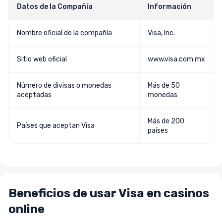
Datos de la Compañía
Información
Nombre oficial de la compañía
Visa, Inc.
Sitio web oficial
www.visa.com.mx
Número de divisas o monedas
Más de 50
aceptadas
monedas
Más de 200
Países que aceptan Visa
países
Beneficios de usar Visa en casinos
online