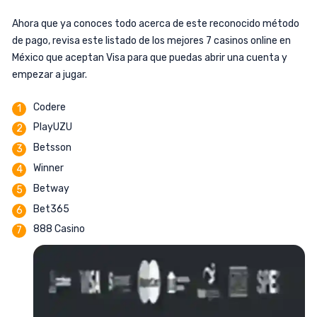
Ahora que ya conoces todo acerca de este reconocido método
de pago, revisa este listado de los mejores 7 casinos online en
México que aceptan Visa para que puedas abrir una cuenta y
empezar a jugar.
Codere
PlayUZU
Betsson
Winner
Betway
Bet365
888 Casino