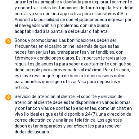
una interfaz amigable y diseñada para explorar fácilmente
y encontrar todas las funciones de forma rápida. Este debe
contar ya sea con una app nativa para dispositivos iOS o
Android o la posibilidad de que el jugador pueda ingresar por
el navegador web sin problemas, con una buena
adaptabilidad a la pantalla del celular o tableta.
Bonos y promociones: Las bonificaciones deben ser
frecuentes en el casino online, además de que estas
necesitan ser justas, transparentes y entendibles, con
términos y condiciones claros. Es importante revisar los
requisitos de apuesta para saber exactamente con qué se
debe cumplir para aprovecharlos al máximo. Por otro lado,
es clave revisar qué tipo de bono ofrecen casinos online
para aquellos que eligen utilizar Visa para depósitos y
retiros.
Servicio de atención al cliente: El soporte y servicio de
atención al cliente debe estar disponible en varios idiomas
y contar con vías de contacto eficientes, como un chat en
vivo (lo ideal es que esté disponible 24/7), una dirección de
correo electrónico y una línea telefónica. Los agentes
deben estar preparados y ser eficientes para resolver
dudas del usuario.